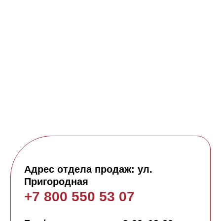
ООО "СЗ "ИЗУМРУДСТРОЙ-1" ИНН: 2311257958
Все права защищены. Информация на сайте не
является публичной офертой, носит
исключительно информационный характер.
© 2026. Официальный сайт застройщика НВМ
Политика конфиденциальности
Согласие на обработку персональных данных
Политика ООО СЗ «
Изумрудстрой -1»
Перечень третьих лиц