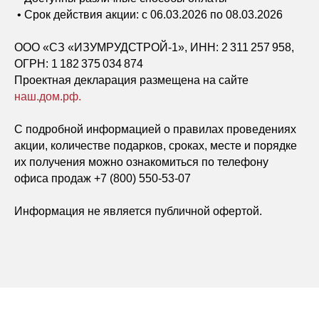
• Срок действия акции: с 06.03.2026 по 08.03.2026
ООО «СЗ «ИЗУМРУДСТРОЙ-1», ИНН: 2 311 257 958,
ОГРН: 1 182 375 034 874
Проектная декларация размещена на сайте
наш.дом.рф.
С подробной информацией о правилах проведениях
Адрес отдела продаж: ул.
Пригородная
акции, количестве подарков, сроках, месте и порядке
+7 800 550 53 07
их получения можно ознакомиться по телефону
офиса продаж +7 (800) 550-53-07
График: ежедневно 9:00–19:00
Информация не является публичной офертой.
Открыть маршрут в Яндекс
картах