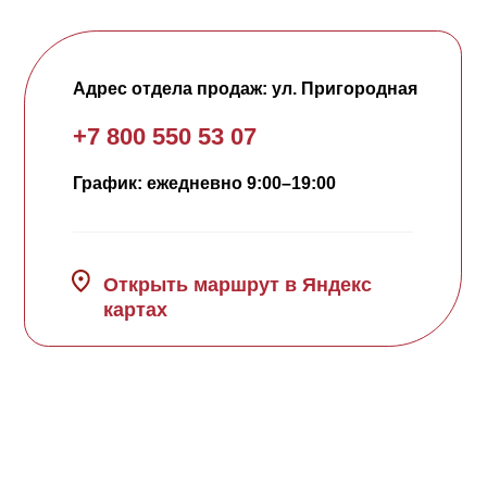
Открыть маршрут в Яндекс
картах
ООО "СЗ "ИЗУМРУДСТРОЙ-1" ИНН: 2311257958
Все права защищены. Информация на сайте не является
публичной офертой, носит исключительно информационный
характер.
© 2026. Официальный сайт застройщика НВМ
Политика ООО СЗ « Изумрудстрой