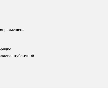
ия размещена
орядке
вляется публичной