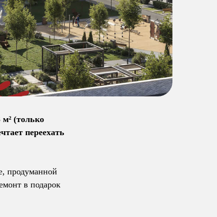
 м² (только
ечтает переехать
е, продуманной
емонт в подарок